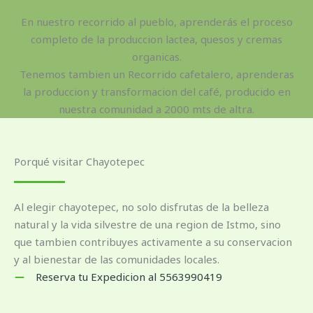
En nuestro recorrido al pueblo, aprenderás el proceso
completo de la produccion lactea, quesos y cremas
organicas.
Tenemos tambien un Recorrido cafetalero, aprenderas
la produccion y transformacion del café, producido en
nuestra comunidad a 2000 mts de altra.
Porqué visitar Chayotepec
Al elegir chayotepec, no solo disfrutas de la belleza
natural y la vida silvestre de una region de Istmo, sino
que tambien contribuyes activamente a su conservacion
y al bienestar de las comunidades locales.
Reserva tu Expedicion al 5563990419