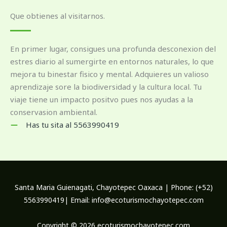
Que obtienes al visitarnos.
En primer lugar, consigues una profunda desconexion del
estres diario al sumergirte en entornos naturales, lo que
mejora tu binestar fisico y mental. Adquieres un valioso
aprendizaje sore la biodiversidad y la cultura local. Tu
viaje tiene un impacto positvo pues nos ayudas a la
conservasion ambiental.
Has tu sita al 5563990419
Santa Maria Guienagati, Chayotepec Oaxaca | Phone: (+52)
5563990419| Email: info@ecoturismochayotepec.com
Copyright © 2026 ecoturismochayotepec.com